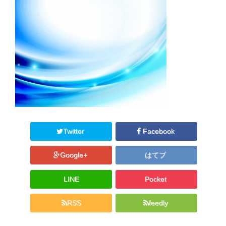
Twitter
Facebook
Google+
はてブ
LINE
Pocket
RSS
feedly