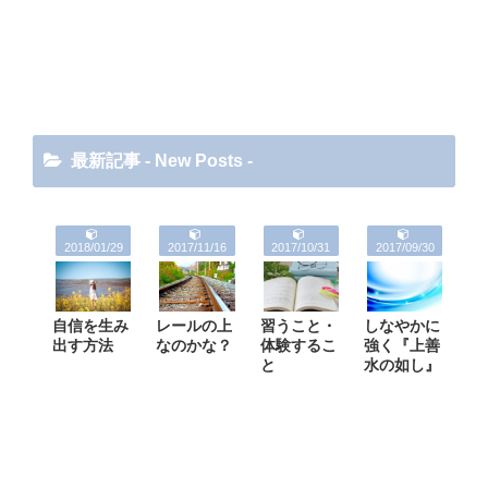
最新記事 - New Posts -
2018/01/29
2017/11/16
2017/10/31
2017/09/30
自信を生み
レールの上
習うこと・
しなやかに
出す方法
なのかな？
体験するこ
強く『上善
と
水の如し』