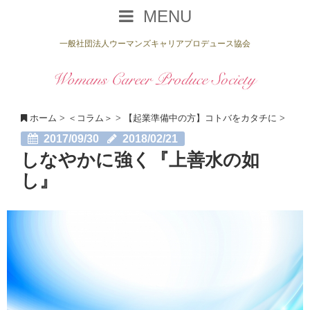
MENU
一般社団法人ウーマンズキャリアプロデュース協会
ホーム
>
＜コラム＞
>
【起業準備中の方】コトバをカタチに
>
2017/09/30
2018/02/21
しなやかに強く『上善水の如
し』